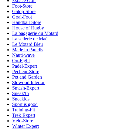
Espace Golf
Foot-Store
Galop-Store
Goal-Foot
Handball-Store
House of Rugby
La bagagerie du Motard
La sellerie de Maé
Le Motard Bleu
Made in Paradis
Nauti-wave
On-Fight
Padel-Expert
Pecheur-Store
Pet and Garden
Slowood Interior
Smash-Expert
Sneak'In
Sneakids
Sport is good
Training-Fit
Trek-Expert
Vélo-Store
Winter Expert