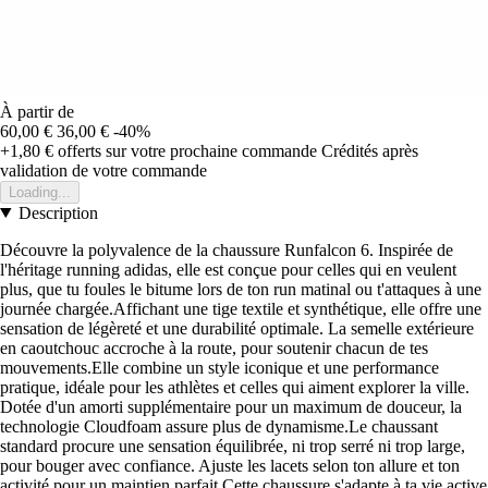
À partir de
60,00 €
36,00 €
-40%
+1,80 €
offerts sur votre prochaine commande
Crédités après
validation de votre commande
Loading...
Description
Découvre la polyvalence de la chaussure Runfalcon 6. Inspirée de
l'héritage running adidas, elle est conçue pour celles qui en veulent
plus, que tu foules le bitume lors de ton run matinal ou t'attaques à une
journée chargée.Affichant une tige textile et synthétique, elle offre une
sensation de légèreté et une durabilité optimale. La semelle extérieure
en caoutchouc accroche à la route, pour soutenir chacun de tes
mouvements.Elle combine un style iconique et une performance
pratique, idéale pour les athlètes et celles qui aiment explorer la ville.
Dotée d'un amorti supplémentaire pour un maximum de douceur, la
technologie Cloudfoam assure plus de dynamisme.Le chaussant
standard procure une sensation équilibrée, ni trop serré ni trop large,
pour bouger avec confiance. Ajuste les lacets selon ton allure et ton
activité pour un maintien parfait.Cette chaussure s'adapte à ta vie active