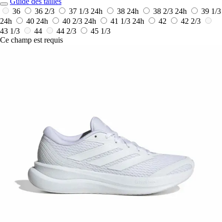
Guide des tailles
36
36 2/3
37 1/3
24h
38
24h
38 2/3
24h
39 1/3
24h
40
24h
40 2/3
24h
41 1/3
24h
42
42 2/3
43 1/3
44
44 2/3
45 1/3
Ce champ est requis