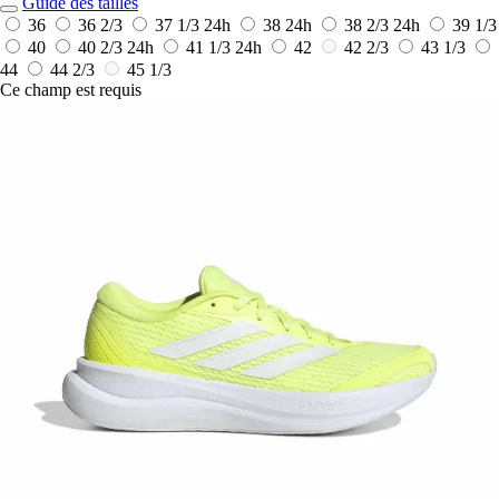
Guide des tailles
36
36 2/3
37 1/3
24h
38
24h
38 2/3
24h
39 1/3
40
40 2/3
24h
41 1/3
24h
42
42 2/3
43 1/3
44
44 2/3
45 1/3
Ce champ est requis