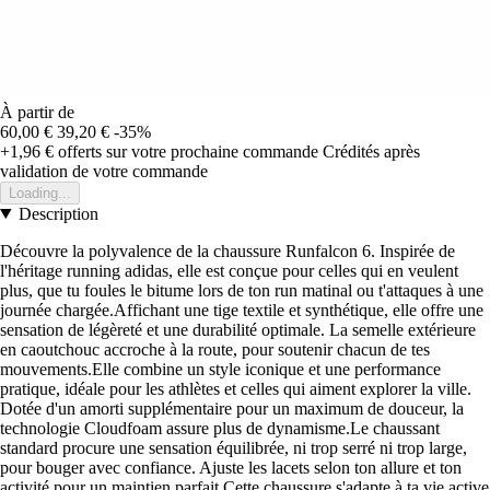
À partir de
60,00 €
39,20 €
-35%
+1,96 €
offerts sur votre prochaine commande
Crédités après
validation de votre commande
Loading...
Description
Découvre la polyvalence de la chaussure Runfalcon 6. Inspirée de
l'héritage running adidas, elle est conçue pour celles qui en veulent
plus, que tu foules le bitume lors de ton run matinal ou t'attaques à une
journée chargée.Affichant une tige textile et synthétique, elle offre une
sensation de légèreté et une durabilité optimale. La semelle extérieure
en caoutchouc accroche à la route, pour soutenir chacun de tes
mouvements.Elle combine un style iconique et une performance
pratique, idéale pour les athlètes et celles qui aiment explorer la ville.
Dotée d'un amorti supplémentaire pour un maximum de douceur, la
technologie Cloudfoam assure plus de dynamisme.Le chaussant
standard procure une sensation équilibrée, ni trop serré ni trop large,
pour bouger avec confiance. Ajuste les lacets selon ton allure et ton
activité pour un maintien parfait.Cette chaussure s'adapte à ta vie active