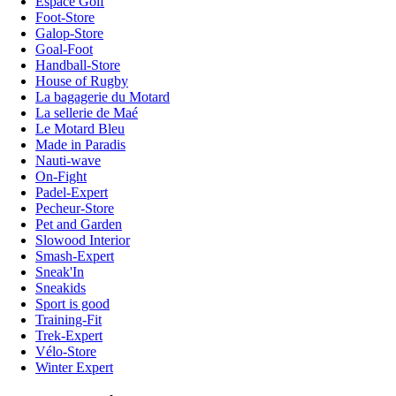
Espace Golf
Foot-Store
Galop-Store
Goal-Foot
Handball-Store
House of Rugby
La bagagerie du Motard
La sellerie de Maé
Le Motard Bleu
Made in Paradis
Nauti-wave
On-Fight
Padel-Expert
Pecheur-Store
Pet and Garden
Slowood Interior
Smash-Expert
Sneak'In
Sneakids
Sport is good
Training-Fit
Trek-Expert
Vélo-Store
Winter Expert