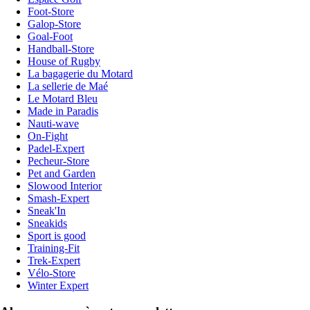
Foot-Store
Galop-Store
Goal-Foot
Handball-Store
House of Rugby
La bagagerie du Motard
La sellerie de Maé
Le Motard Bleu
Made in Paradis
Nauti-wave
On-Fight
Padel-Expert
Pecheur-Store
Pet and Garden
Slowood Interior
Smash-Expert
Sneak'In
Sneakids
Sport is good
Training-Fit
Trek-Expert
Vélo-Store
Winter Expert