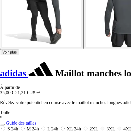
Voir plus
adidas
Maillot manches l
À partir de
35,00 €
21,21 €
-39%
Révélez votre potentiel en course avec le maillot manches longues adida
Taille
*
Guide des tailles
S
24h
M
24h
L
24h
XL
24h
2XL
3XL
4X