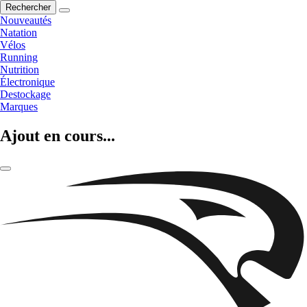
Rechercher
Nouveautés
Natation
Vélos
Running
Nutrition
Électronique
Destockage
Marques
Ajout en cours...