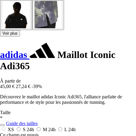
Voir plus
adidas
Maillot Iconic
Adi365
À partir de
45,00 €
27,24 €
-39%
Découvrez le maillot adidas Iconic Adi365, l'alliance parfaite de
performance et de style pour les passionnés de running.
Taille
*
Guide des tailles
XS
S
24h
M
24h
L
24h
Ce champ est requis