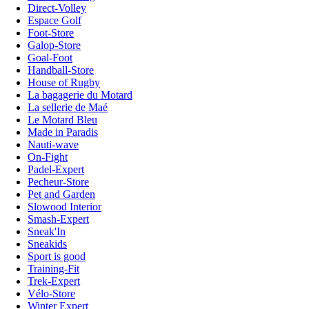
Direct-Volley
Espace Golf
Foot-Store
Galop-Store
Goal-Foot
Handball-Store
House of Rugby
La bagagerie du Motard
La sellerie de Maé
Le Motard Bleu
Made in Paradis
Nauti-wave
On-Fight
Padel-Expert
Pecheur-Store
Pet and Garden
Slowood Interior
Smash-Expert
Sneak'In
Sneakids
Sport is good
Training-Fit
Trek-Expert
Vélo-Store
Winter Expert