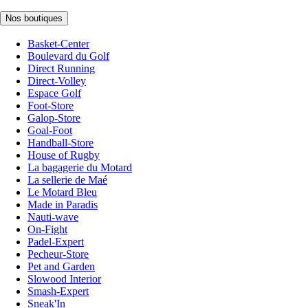
Nos boutiques
Basket-Center
Boulevard du Golf
Direct Running
Direct-Volley
Espace Golf
Foot-Store
Galop-Store
Goal-Foot
Handball-Store
House of Rugby
La bagagerie du Motard
La sellerie de Maé
Le Motard Bleu
Made in Paradis
Nauti-wave
On-Fight
Padel-Expert
Pecheur-Store
Pet and Garden
Slowood Interior
Smash-Expert
Sneak'In