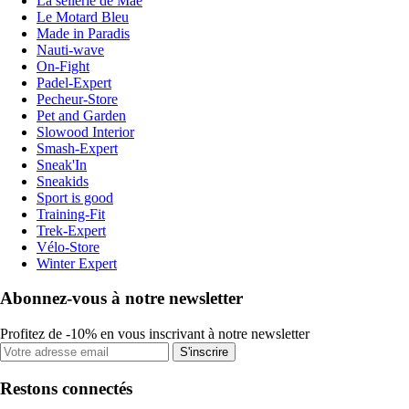
La sellerie de Maé
Le Motard Bleu
Made in Paradis
Nauti-wave
On-Fight
Padel-Expert
Pecheur-Store
Pet and Garden
Slowood Interior
Smash-Expert
Sneak'In
Sneakids
Sport is good
Training-Fit
Trek-Expert
Vélo-Store
Winter Expert
Abonnez-vous à notre newsletter
Profitez de -10% en vous inscrivant à notre newsletter
S'inscrire
Restons connectés