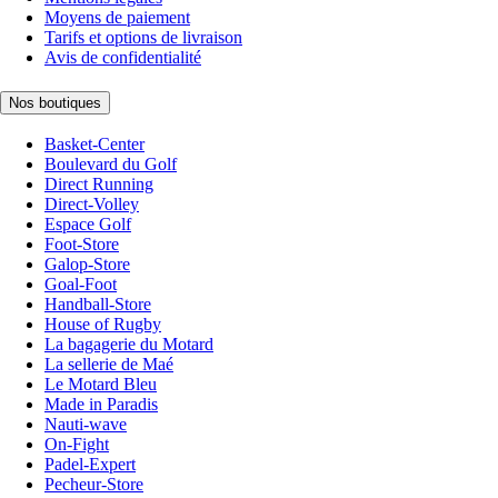
Moyens de paiement
Tarifs et options de livraison
Avis de confidentialité
Nos boutiques
Basket-Center
Boulevard du Golf
Direct Running
Direct-Volley
Espace Golf
Foot-Store
Galop-Store
Goal-Foot
Handball-Store
House of Rugby
La bagagerie du Motard
La sellerie de Maé
Le Motard Bleu
Made in Paradis
Nauti-wave
On-Fight
Padel-Expert
Pecheur-Store