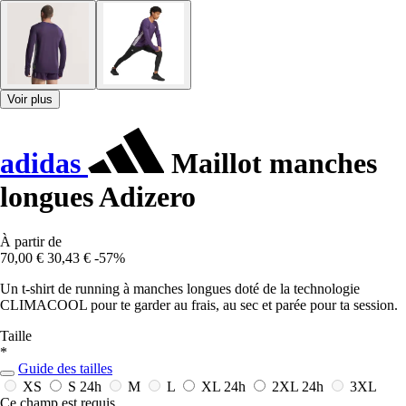
Voir plus
adidas
Maillot manches
longues Adizero
À partir de
70,00 €
30,43 €
-57%
Un t-shirt de running à manches longues doté de la technologie
CLIMACOOL pour te garder au frais, au sec et parée pour ta session.
Taille
*
Guide des tailles
XS
S
24h
M
L
XL
24h
2XL
24h
3XL
Ce champ est requis