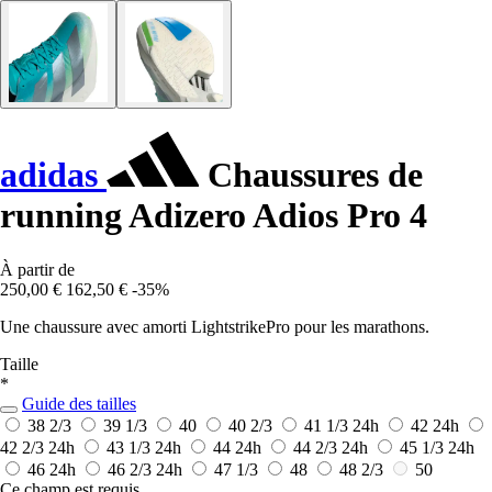
adidas
Chaussures de
running Adizero Adios Pro 4
À partir de
250,00 €
162,50 €
-35%
Une chaussure avec amorti LightstrikePro pour les marathons.
Taille
*
Guide des tailles
38 2/3
39 1/3
40
40 2/3
41 1/3
24h
42
24h
42 2/3
24h
43 1/3
24h
44
24h
44 2/3
24h
45 1/3
24h
46
24h
46 2/3
24h
47 1/3
48
48 2/3
50
Ce champ est requis