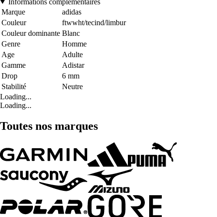
Informations complémentaires
Marque
adidas
Couleur
ftwwht/tecind/limbur
Couleur dominante
Blanc
Genre
Homme
Age
Adulte
Gamme
Adistar
Drop
6 mm
Stabilité
Neutre
Loading...
Loading...
Toutes nos marques