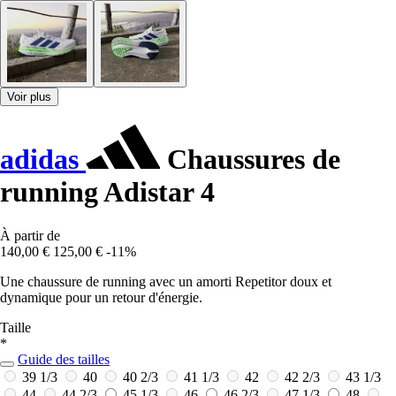
Voir plus
adidas
Chaussures de
running Adistar 4
À partir de
140,00 €
125,00 €
-11%
Une chaussure de running avec un amorti Repetitor doux et
dynamique pour un retour d'énergie.
Taille
*
Guide des tailles
39 1/3
40
40 2/3
41 1/3
42
42 2/3
43 1/3
44
44 2/3
45 1/3
46
46 2/3
47 1/3
48