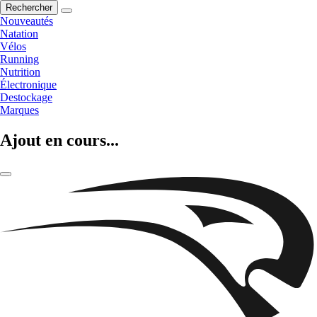
Rechercher
Nouveautés
Natation
Vélos
Running
Nutrition
Électronique
Destockage
Marques
Ajout en cours...