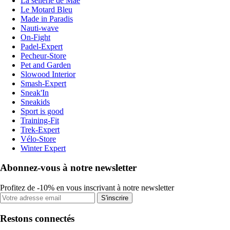
La sellerie de Maé
Le Motard Bleu
Made in Paradis
Nauti-wave
On-Fight
Padel-Expert
Pecheur-Store
Pet and Garden
Slowood Interior
Smash-Expert
Sneak'In
Sneakids
Sport is good
Training-Fit
Trek-Expert
Vélo-Store
Winter Expert
Abonnez-vous à notre newsletter
Profitez de -10% en vous inscrivant à notre newsletter
S'inscrire
Restons connectés