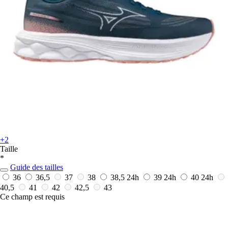
+2
Taille
*
Guide des tailles
36
36,5
37
38
38,5
24h
39
24h
40
24h
40,5
41
42
42,5
43
Ce champ est requis