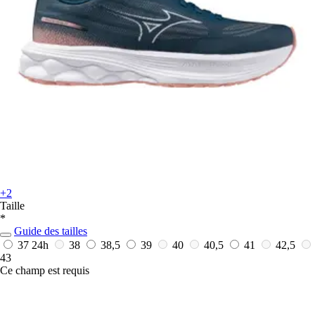
+2
Taille
*
Guide des tailles
37
24h
38
38,5
39
40
40,5
41
42,5
43
Ce champ est requis