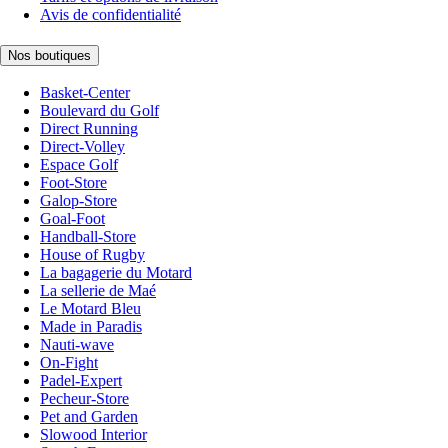
Avis de confidentialité
Nos boutiques
Basket-Center
Boulevard du Golf
Direct Running
Direct-Volley
Espace Golf
Foot-Store
Galop-Store
Goal-Foot
Handball-Store
House of Rugby
La bagagerie du Motard
La sellerie de Maé
Le Motard Bleu
Made in Paradis
Nauti-wave
On-Fight
Padel-Expert
Pecheur-Store
Pet and Garden
Slowood Interior