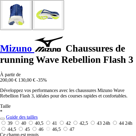
Mizuno
Chaussures de
running Wave Rebellion Flash 3
À partir de
200,00 €
130,00 €
-35%
Développez vos performances avec les chaussures Mizuno Wave
Rebellion Flash 3, idéales pour des courses rapides et confortables.
Taille
*
Guide des tailles
39
40
40,5
41
42
42,5
43
24h
44
24h
44,5
45
46
46,5
47
Ce champ est requis