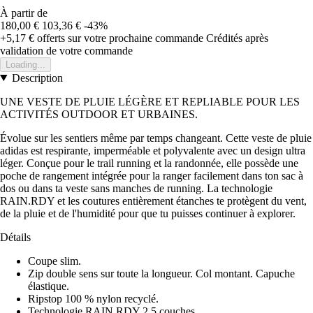
À partir de
180,00 €
103,36 €
-43%
+5,17 €
offerts sur votre prochaine commande
Crédités après
validation de votre commande
Loading...
Description
UNE VESTE DE PLUIE LÉGÈRE ET REPLIABLE POUR LES
ACTIVITÉS OUTDOOR ET URBAINES.
Évolue sur les sentiers même par temps changeant. Cette veste de pluie
adidas est respirante, imperméable et polyvalente avec un design ultra
léger. Conçue pour le trail running et la randonnée, elle possède une
poche de rangement intégrée pour la ranger facilement dans ton sac à
dos ou dans ta veste sans manches de running. La technologie
RAIN.RDY et les coutures entièrement étanches te protègent du vent,
de la pluie et de l'humidité pour que tu puisses continuer à explorer.
Détails
Coupe slim.
Zip double sens sur toute la longueur. Col montant. Capuche
élastique.
Ripstop 100 % nylon recyclé.
Technologie RAIN.RDY 2,5 couches.