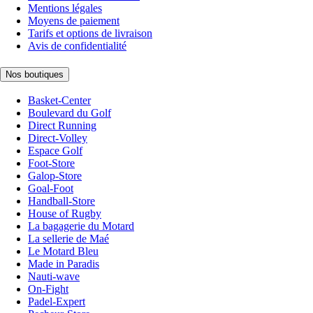
Mentions légales
Moyens de paiement
Tarifs et options de livraison
Avis de confidentialité
Nos boutiques
Basket-Center
Boulevard du Golf
Direct Running
Direct-Volley
Espace Golf
Foot-Store
Galop-Store
Goal-Foot
Handball-Store
House of Rugby
La bagagerie du Motard
La sellerie de Maé
Le Motard Bleu
Made in Paradis
Nauti-wave
On-Fight
Padel-Expert