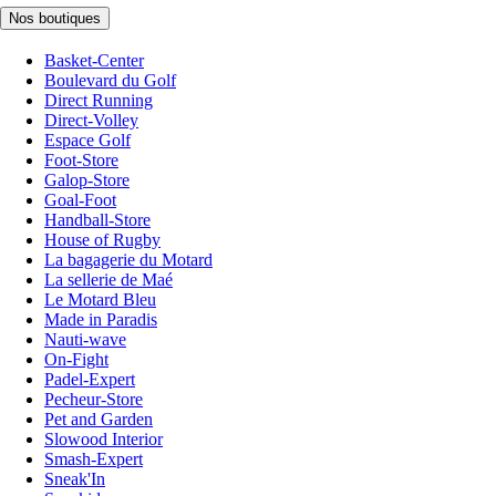
Nos boutiques
Basket-Center
Boulevard du Golf
Direct Running
Direct-Volley
Espace Golf
Foot-Store
Galop-Store
Goal-Foot
Handball-Store
House of Rugby
La bagagerie du Motard
La sellerie de Maé
Le Motard Bleu
Made in Paradis
Nauti-wave
On-Fight
Padel-Expert
Pecheur-Store
Pet and Garden
Slowood Interior
Smash-Expert
Sneak'In