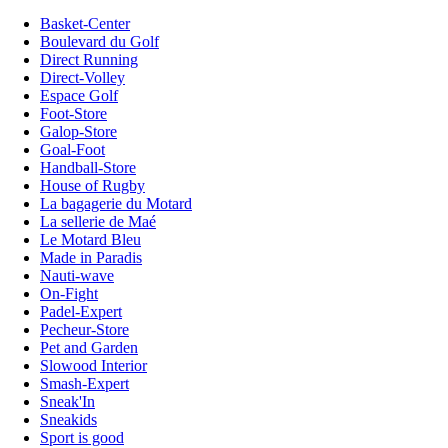
Basket-Center
Boulevard du Golf
Direct Running
Direct-Volley
Espace Golf
Foot-Store
Galop-Store
Goal-Foot
Handball-Store
House of Rugby
La bagagerie du Motard
La sellerie de Maé
Le Motard Bleu
Made in Paradis
Nauti-wave
On-Fight
Padel-Expert
Pecheur-Store
Pet and Garden
Slowood Interior
Smash-Expert
Sneak'In
Sneakids
Sport is good