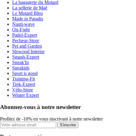
La bagagerie du Motard
La sellerie de Maé
Le Motard Bleu
Made in Paradis
Nauti-wave
On-Fight
Padel-Expert
Pecheur-Store
Pet and Garden
Slowood Interior
Smash-Expert
Sneak'In
Sneakids
Sport is good
Training-Fit
Trek-Expert
Vélo-Store
Winter Expert
Abonnez-vous à notre newsletter
Profitez de -10% en vous inscrivant à notre newsletter
S'inscrire