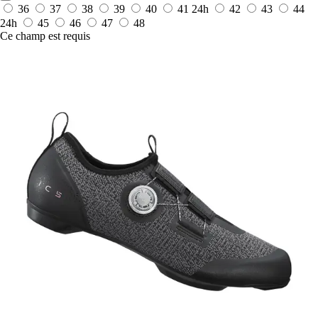
36
37
38
39
40
41
24h
42
43
44
24h
45
46
47
48
Ce champ est requis