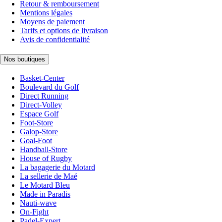
Retour & remboursement
Mentions légales
Moyens de paiement
Tarifs et options de livraison
Avis de confidentialité
Nos boutiques
Basket-Center
Boulevard du Golf
Direct Running
Direct-Volley
Espace Golf
Foot-Store
Galop-Store
Goal-Foot
Handball-Store
House of Rugby
La bagagerie du Motard
La sellerie de Maé
Le Motard Bleu
Made in Paradis
Nauti-wave
On-Fight
Padel-Expert