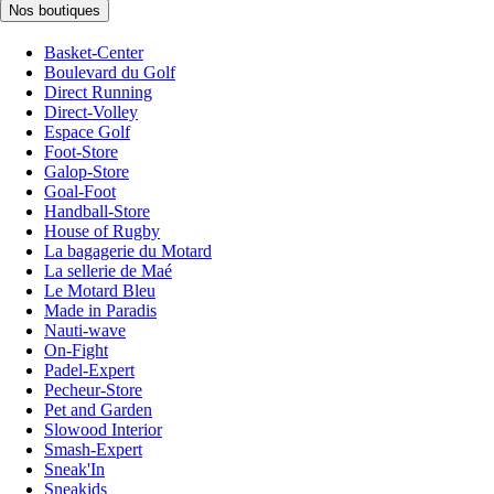
Nos boutiques
Basket-Center
Boulevard du Golf
Direct Running
Direct-Volley
Espace Golf
Foot-Store
Galop-Store
Goal-Foot
Handball-Store
House of Rugby
La bagagerie du Motard
La sellerie de Maé
Le Motard Bleu
Made in Paradis
Nauti-wave
On-Fight
Padel-Expert
Pecheur-Store
Pet and Garden
Slowood Interior
Smash-Expert
Sneak'In
Sneakids