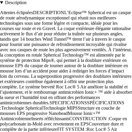
Description
Attentes éclipséesDESCRIPTIONL’Eclipse™ Spherical est un casque
de route aérodynamique exceptionnel qui réunit nos meilleures
technologies sous une forme légère et compacte, idéale pour les
courses sur route et en Gravel. La coque extérieure élégante rationalise
activement le flux d’air pour réduire la traînée sur plusieurs angles,
tandis que 14 bouches Wind Tunnel™ tirent l’air à travers le casque
pour fournir une puissance de refroidissement incroyable qui rivalise
avec nos casques de route les plus agressivement ventilés. À l’intérieur,
la conception en rotule Spherical Technology™ est alimentée par le
système de protection Mips®, qui permet à la doublure extérieure en
mousse EPS du casque de tourner autour de la doublure intérieure en
mousse lors d’un accident pour aider à rediriger les forces d’impact
loin du cerveau. La superposition progressive des doublures intérieures
et extérieures contribue également à offrir une protection plus
complète. Le système breveté Roc Loc® 5 Air améliore la stabilité et
l’ajustement, et le rembourrage antimicrobien Ionic+ ™ aide à absorber
la sueur et l’humidité tout en offrant des performances
antimicrobiennes durables.SPECIFICATIONSSPÉCIFICATIONS
:Technologie SphericalTechnologie MIPSStructure en couche de
mousses EPS progressive NanobeadMousse Ionic+™
AntimicrobienneInserts réfléchissantsCONSTRUCTION :Coque en
polycarbonate in-Mold avec revetement en EPSCouverture dure et
complète de la partie inférieureFIT SYSTEM :Roc Loc® 5 Air