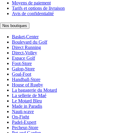
Moyens de paiement
Tarifs et options de livraison
Avis de confidentialité
Nos boutiques
Basket-Center
Boulevard du Golf
Direct Running
Direct-Volley
Espace Golf
Foot-Store
Galop-Store
Goal-Foot
Handball-Store
House of Rugby
La bagagerie du Motard
La sellerie de Maé
Le Motard Bleu
Made in Paradis
Nauti-wave
On-Fight
Padel-Expert
Pecheur-Store
Pet and Garden