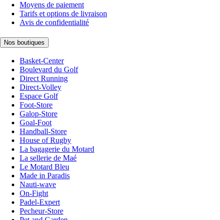
Moyens de paiement
Tarifs et options de livraison
Avis de confidentialité
Nos boutiques
Basket-Center
Boulevard du Golf
Direct Running
Direct-Volley
Espace Golf
Foot-Store
Galop-Store
Goal-Foot
Handball-Store
House of Rugby
La bagagerie du Motard
La sellerie de Maé
Le Motard Bleu
Made in Paradis
Nauti-wave
On-Fight
Padel-Expert
Pecheur-Store
Pet and Garden