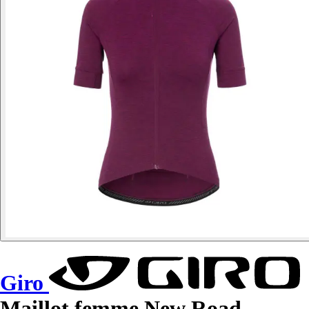
Giro
Maillot femme New Road