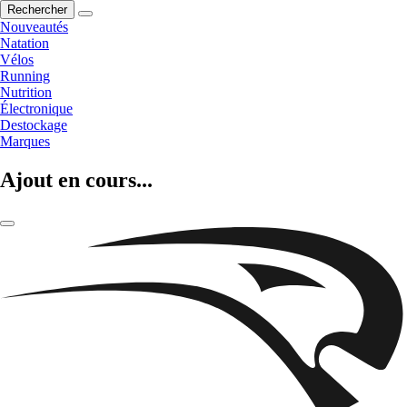
Rechercher
Nouveautés
Natation
Vélos
Running
Nutrition
Électronique
Destockage
Marques
Ajout en cours...