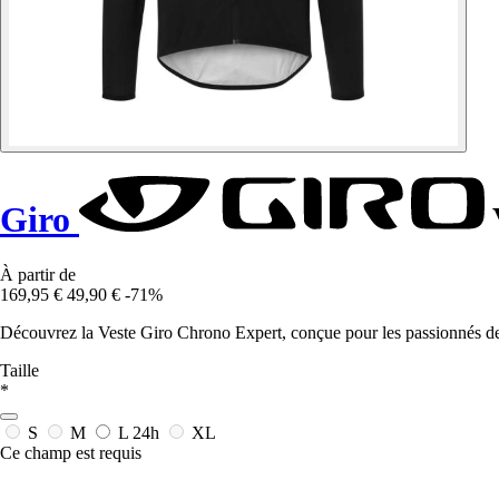
Giro
À partir de
169,95 €
49,90 €
-71%
Découvrez la Veste Giro Chrono Expert, conçue pour les passionnés de c
Taille
*
S
M
L
24h
XL
Ce champ est requis