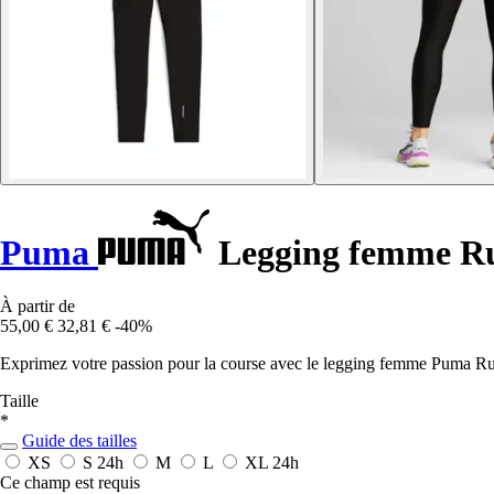
Puma
Legging femme Ru
À partir de
55,00 €
32,81 €
-40%
Exprimez votre passion pour la course avec le legging femme Puma Run
Taille
*
Guide des tailles
XS
S
24h
M
L
XL
24h
Ce champ est requis