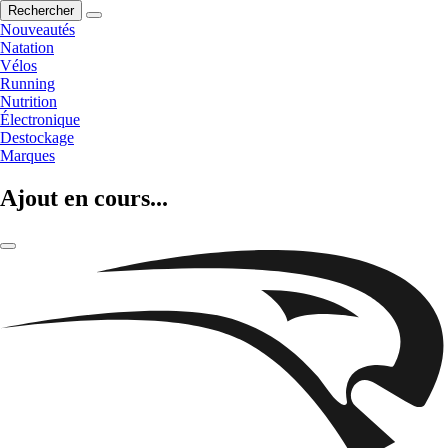
Rechercher
Nouveautés
Natation
Vélos
Running
Nutrition
Électronique
Destockage
Marques
Ajout en cours...