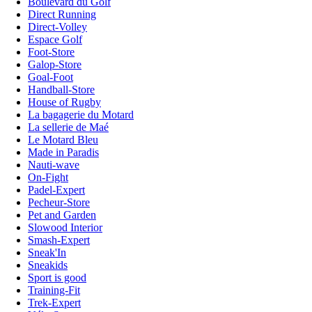
Boulevard du Golf
Direct Running
Direct-Volley
Espace Golf
Foot-Store
Galop-Store
Goal-Foot
Handball-Store
House of Rugby
La bagagerie du Motard
La sellerie de Maé
Le Motard Bleu
Made in Paradis
Nauti-wave
On-Fight
Padel-Expert
Pecheur-Store
Pet and Garden
Slowood Interior
Smash-Expert
Sneak'In
Sneakids
Sport is good
Training-Fit
Trek-Expert