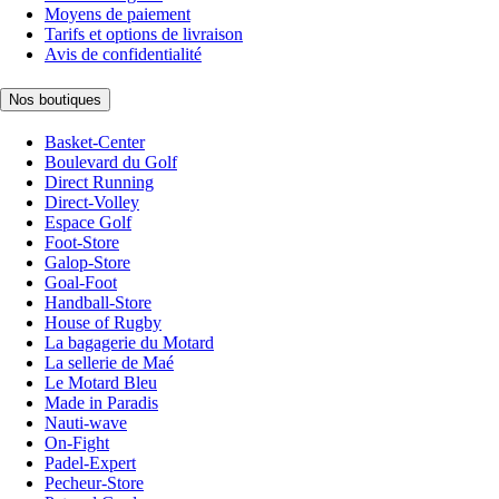
Moyens de paiement
Tarifs et options de livraison
Avis de confidentialité
Nos boutiques
Basket-Center
Boulevard du Golf
Direct Running
Direct-Volley
Espace Golf
Foot-Store
Galop-Store
Goal-Foot
Handball-Store
House of Rugby
La bagagerie du Motard
La sellerie de Maé
Le Motard Bleu
Made in Paradis
Nauti-wave
On-Fight
Padel-Expert
Pecheur-Store