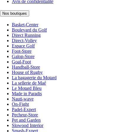
Avis de confidentialité
Nos boutiques
Basket-Center
Boulevard du Golf
Direct Running
Direct-Volley
Espace Golf
Foot-Store
Galop-Store
Goal-Foot
Handball-Store
House of Rugby
La bagagerie du Motard
La sellerie de Maé
Le Motard Bleu
Made in Paradis
Nauti-wave
On-Fight
Padel-Expert
Pecheur-Store
Pet and Garden
Slowood Interior
Smash-Expert