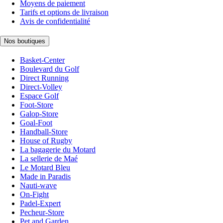
Moyens de paiement
Tarifs et options de livraison
Avis de confidentialité
Nos boutiques
Basket-Center
Boulevard du Golf
Direct Running
Direct-Volley
Espace Golf
Foot-Store
Galop-Store
Goal-Foot
Handball-Store
House of Rugby
La bagagerie du Motard
La sellerie de Maé
Le Motard Bleu
Made in Paradis
Nauti-wave
On-Fight
Padel-Expert
Pecheur-Store
Pet and Garden