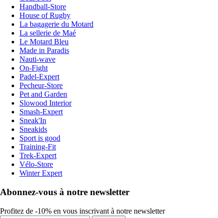
Handball-Store
House of Rugby
La bagagerie du Motard
La sellerie de Maé
Le Motard Bleu
Made in Paradis
Nauti-wave
On-Fight
Padel-Expert
Pecheur-Store
Pet and Garden
Slowood Interior
Smash-Expert
Sneak'In
Sneakids
Sport is good
Training-Fit
Trek-Expert
Vélo-Store
Winter Expert
Abonnez-vous à notre newsletter
Profitez de -10% en vous inscrivant à notre newsletter