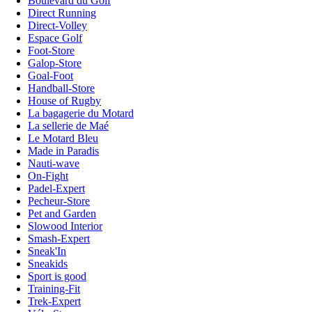
Boulevard du Golf
Direct Running
Direct-Volley
Espace Golf
Foot-Store
Galop-Store
Goal-Foot
Handball-Store
House of Rugby
La bagagerie du Motard
La sellerie de Maé
Le Motard Bleu
Made in Paradis
Nauti-wave
On-Fight
Padel-Expert
Pecheur-Store
Pet and Garden
Slowood Interior
Smash-Expert
Sneak'In
Sneakids
Sport is good
Training-Fit
Trek-Expert