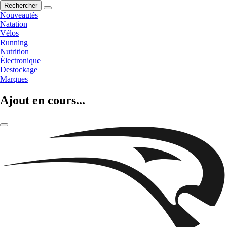
Rechercher
Nouveautés
Natation
Vélos
Running
Nutrition
Électronique
Destockage
Marques
Ajout en cours...