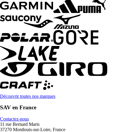
Découvrir toutes nos marques
SAV en France
Contactez-nous
11 rue Bernard Maris
37270 Montlouis-sur-Loire, France