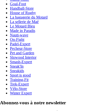
Goal-Foot
Handball-Store
House of Rugby
La bagagerie du Motard
La sellerie de Maé
Le Motard Bleu
Made in Paradis
Nauti-wave
On-Fight
Padel-Expert
Pecheur-Store
Pet and Garden
Slowood Interior
Smash-Expert
Sneak'In
Sneakids
Sport is good
Training-Fit
Trek-Expert
Vélo-Store
Winter Expert
Abonnez-vous à notre newsletter