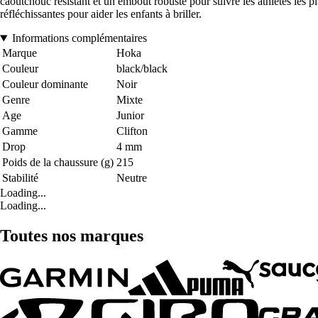
caoutchouc résistant et un embout robuste pour suivre les athlètes les 
réfléchissantes pour aider les enfants à briller.
Informations complémentaires
Marque
Hoka
Couleur
black/black
Couleur dominante
Noir
Genre
Mixte
Age
Junior
Gamme
Clifton
Drop
4 mm
Poids de la chaussure (g)
215
Stabilité
Neutre
Loading...
Loading...
Toutes nos marques