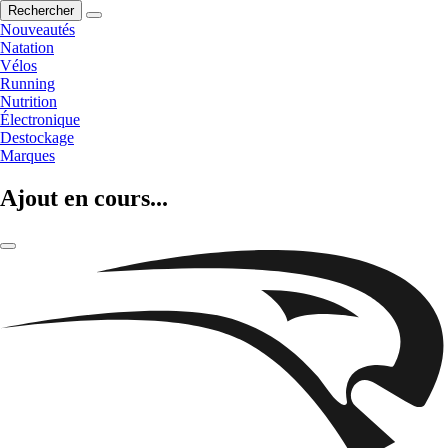
Rechercher
Nouveautés
Natation
Vélos
Running
Nutrition
Électronique
Destockage
Marques
Ajout en cours...