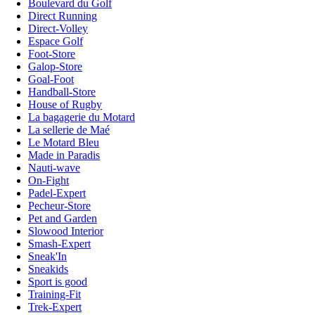
Boulevard du Golf
Direct Running
Direct-Volley
Espace Golf
Foot-Store
Galop-Store
Goal-Foot
Handball-Store
House of Rugby
La bagagerie du Motard
La sellerie de Maé
Le Motard Bleu
Made in Paradis
Nauti-wave
On-Fight
Padel-Expert
Pecheur-Store
Pet and Garden
Slowood Interior
Smash-Expert
Sneak'In
Sneakids
Sport is good
Training-Fit
Trek-Expert