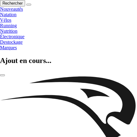
Rechercher
Nouveautés
Natation
Vélos
Running
Nutrition
Électronique
Destockage
Marques
Ajout en cours...