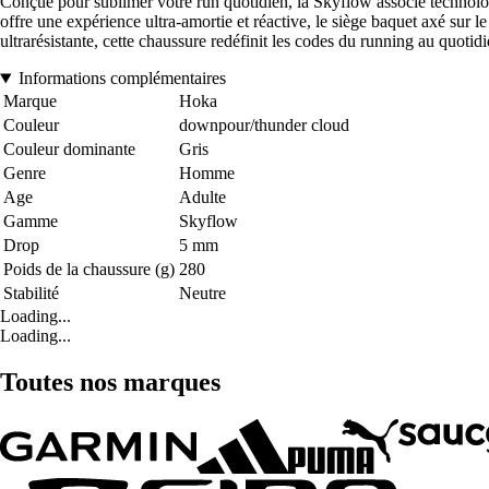
Conçue pour sublimer votre run quotidien, la Skyflow associe technolo
offre une expérience ultra-amortie et réactive, le siège baquet axé sur l
ultrarésistante, cette chaussure redéfinit les codes du running au quotidi
Informations complémentaires
Marque
Hoka
Couleur
downpour/thunder cloud
Couleur dominante
Gris
Genre
Homme
Age
Adulte
Gamme
Skyflow
Drop
5 mm
Poids de la chaussure (g)
280
Stabilité
Neutre
Loading...
Loading...
Toutes nos marques