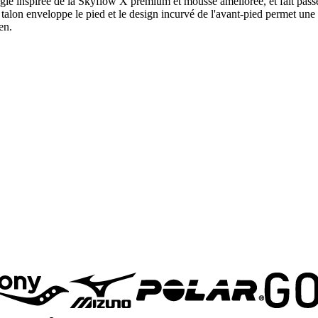
gie inspirée de la Skyflow X premium et mousse améliorée, et fait pass
e talon enveloppe le pied et le design incurvé de l'avant-pied permet une
en.