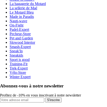
La bagagerie du Motard
La sellerie de Maé
Le Motard Bleu
Made in Paradis
Nauti-wave
On-Fight
Padel-Expert
Pecheur-Store
Pet and Garden
Slowood Interior
Smash-Expert
Sneak'In
Sneakids
Sport is good
Training-Fit
Trek-Expert
Vélo-Store
Winter Expert
Abonnez-vous à notre newsletter
Profitez de -10% en vous inscrivant à notre newsletter
S'inscrire