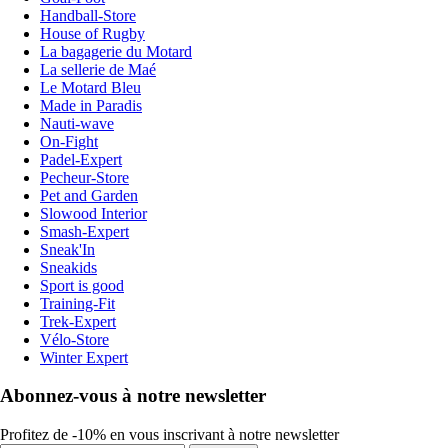
Handball-Store
House of Rugby
La bagagerie du Motard
La sellerie de Maé
Le Motard Bleu
Made in Paradis
Nauti-wave
On-Fight
Padel-Expert
Pecheur-Store
Pet and Garden
Slowood Interior
Smash-Expert
Sneak'In
Sneakids
Sport is good
Training-Fit
Trek-Expert
Vélo-Store
Winter Expert
Abonnez-vous à notre newsletter
Profitez de -10% en vous inscrivant à notre newsletter