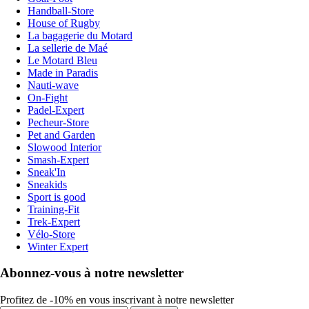
Handball-Store
House of Rugby
La bagagerie du Motard
La sellerie de Maé
Le Motard Bleu
Made in Paradis
Nauti-wave
On-Fight
Padel-Expert
Pecheur-Store
Pet and Garden
Slowood Interior
Smash-Expert
Sneak'In
Sneakids
Sport is good
Training-Fit
Trek-Expert
Vélo-Store
Winter Expert
Abonnez-vous à notre newsletter
Profitez de -10% en vous inscrivant à notre newsletter