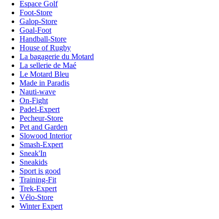
Espace Golf
Foot-Store
Galop-Store
Goal-Foot
Handball-Store
House of Rugby
La bagagerie du Motard
La sellerie de Maé
Le Motard Bleu
Made in Paradis
Nauti-wave
On-Fight
Padel-Expert
Pecheur-Store
Pet and Garden
Slowood Interior
Smash-Expert
Sneak'In
Sneakids
Sport is good
Training-Fit
Trek-Expert
Vélo-Store
Winter Expert