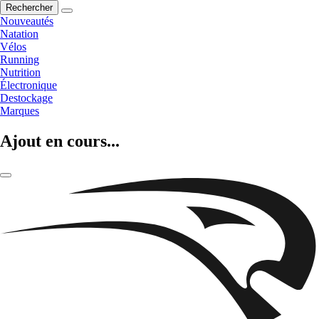
Rechercher
Nouveautés
Natation
Vélos
Running
Nutrition
Électronique
Destockage
Marques
Ajout en cours...