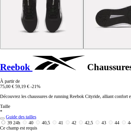
Reebok
Chaussures
À partir de
75,00 €
59,19 €
-21%
Découvrez les chaussures de running Reebok Cityride, alliant confort e
Taille
*
Guide des tailles
39
24h
40
40,5
41
42
42,5
43
44
4
Ce champ est requis