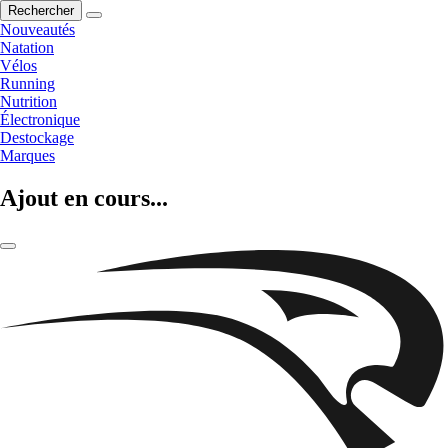
Rechercher
Nouveautés
Natation
Vélos
Running
Nutrition
Électronique
Destockage
Marques
Ajout en cours...