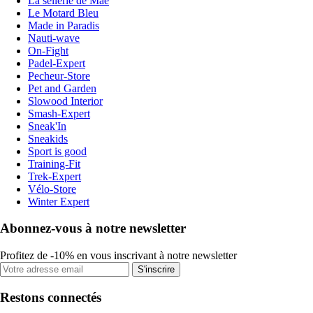
La sellerie de Maé
Le Motard Bleu
Made in Paradis
Nauti-wave
On-Fight
Padel-Expert
Pecheur-Store
Pet and Garden
Slowood Interior
Smash-Expert
Sneak'In
Sneakids
Sport is good
Training-Fit
Trek-Expert
Vélo-Store
Winter Expert
Abonnez-vous à notre newsletter
Profitez de -10% en vous inscrivant à notre newsletter
S'inscrire
Restons connectés