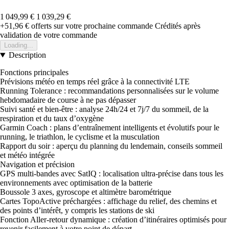
1 049,99 €
1 039,29 €
+51,96 €
offerts sur votre prochaine commande
Crédités après
validation de votre commande
Loading...
Description
Fonctions principales
Prévisions météo en temps réel grâce à la connectivité LTE
Running Tolerance : recommandations personnalisées sur le volume
hebdomadaire de course à ne pas dépasser
Suivi santé et bien-être : analyse 24h/24 et 7j/7 du sommeil, de la
respiration et du taux d’oxygène
Garmin Coach : plans d’entraînement intelligents et évolutifs pour le
running, le triathlon, le cyclisme et la musculation
Rapport du soir : aperçu du planning du lendemain, conseils sommeil
et météo intégrée
Navigation et précision
GPS multi-bandes avec SatIQ : localisation ultra-précise dans tous les
environnements avec optimisation de la batterie
Boussole 3 axes, gyroscope et altimètre barométrique
Cartes TopoActive préchargées : affichage du relief, des chemins et
des points d’intérêt, y compris les stations de ski
Fonction Aller-retour dynamique : création d’itinéraires optimisés pour
revenir facilement à votre point de départ