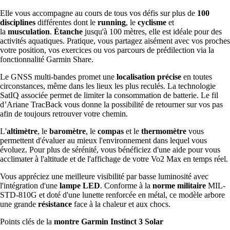
Elle vous accompagne au cours de tous vos défis sur plus de
100
disciplines
différentes dont le
running
, le
cyclisme
et
la
musculation
.
Étanche
jusqu'à 100 mètres, elle est idéale pour des
activités aquatiques. Pratique, vous partagez aisément avec vos proches
votre position, vos exercices ou vos parcours de prédilection via la
fonctionnalité Garmin Share.
Le GNSS multi-bandes promet une
localisation précise
en toutes
circonstances, même dans les lieux les plus reculés. La technologie
SatIQ associée permet de limiter la consommation de batterie. Le fil
d’Ariane TracBack vous donne la possibilité de retourner sur vos pas
afin de toujours retrouver votre chemin.
L'
altimètre
, le
baromètre
, le
compas
et le
thermomètre
vous
permettent d'évaluer au mieux l'environnement dans lequel vous
évoluez. Pour plus de sérénité, vous bénéficiez d'une aide pour vous
acclimater à l'altitude et de l'affichage de votre Vo2 Max en temps réel.
Vous appréciez une meilleure visibilité par basse luminosité avec
l'intégration d'une
lampe LED
. Conforme à la
norme militaire
MIL-
STD-810G et doté d'une lunette renforcée en métal, ce modèle arbore
une grande
résistance
face à la chaleur et aux chocs.
Points clés de la
montre Garmin Instinct 3 Solar