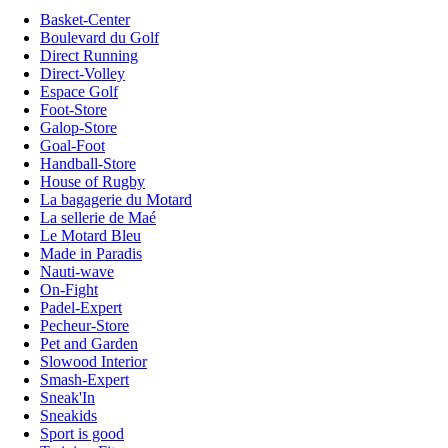
Basket-Center
Boulevard du Golf
Direct Running
Direct-Volley
Espace Golf
Foot-Store
Galop-Store
Goal-Foot
Handball-Store
House of Rugby
La bagagerie du Motard
La sellerie de Maé
Le Motard Bleu
Made in Paradis
Nauti-wave
On-Fight
Padel-Expert
Pecheur-Store
Pet and Garden
Slowood Interior
Smash-Expert
Sneak'In
Sneakids
Sport is good