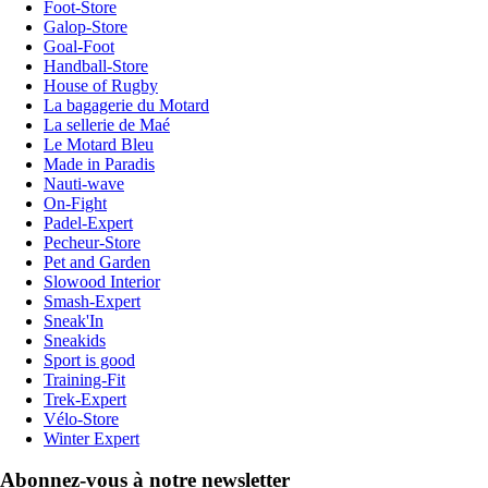
Foot-Store
Galop-Store
Goal-Foot
Handball-Store
House of Rugby
La bagagerie du Motard
La sellerie de Maé
Le Motard Bleu
Made in Paradis
Nauti-wave
On-Fight
Padel-Expert
Pecheur-Store
Pet and Garden
Slowood Interior
Smash-Expert
Sneak'In
Sneakids
Sport is good
Training-Fit
Trek-Expert
Vélo-Store
Winter Expert
Abonnez-vous à notre newsletter