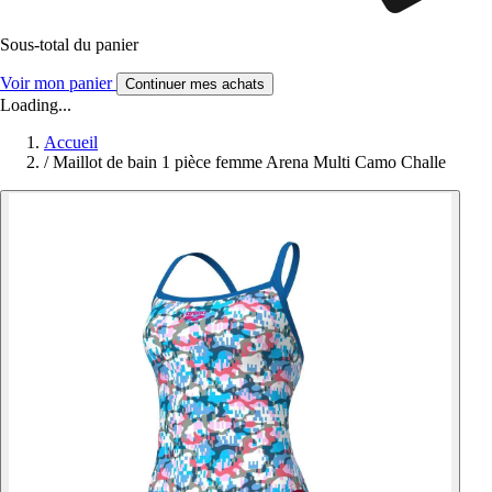
Sous-total du panier
Voir mon panier
Continuer mes achats
Loading...
Accueil
/
Maillot de bain 1 pièce femme Arena Multi Camo Challe