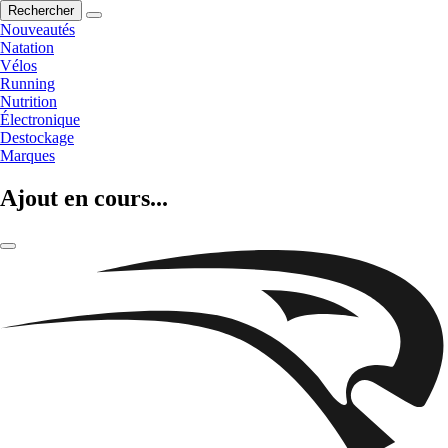
Rechercher
Nouveautés
Natation
Vélos
Running
Nutrition
Électronique
Destockage
Marques
Ajout en cours...