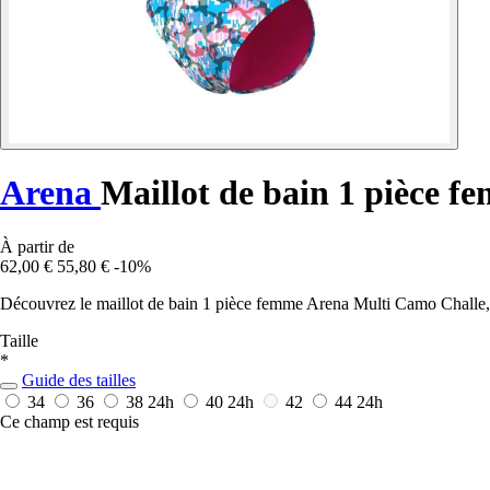
Arena
Maillot de bain 1 pièce 
À partir de
62,00 €
55,80 €
-10%
Découvrez le maillot de bain 1 pièce femme Arena Multi Camo Challe, i
Taille
*
Guide des tailles
34
36
38
24h
40
24h
42
44
24h
Ce champ est requis