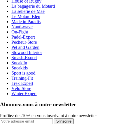
House of Rugby
La bagagerie du Motard
La sellerie de Maé
Le Motard Bleu
Made in Paradis
Nauti-wave
On-Fight
Padel-Expert
Pecheur-Store
Pet and Garden
Slowood Interior
Smash-Expert
Sneak'In
Sneakids
Sport is good
Training-Fit
Trek-Expert
Vélo-Store
Winter Expert
Abonnez-vous à notre newsletter
Profitez de -10% en vous inscrivant à notre newsletter
S'inscrire