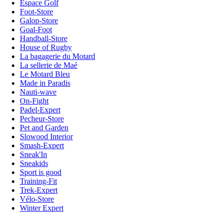
Espace Golf
Foot-Store
Galop-Store
Goal-Foot
Handball-Store
House of Rugby
La bagagerie du Motard
La sellerie de Maé
Le Motard Bleu
Made in Paradis
Nauti-wave
On-Fight
Padel-Expert
Pecheur-Store
Pet and Garden
Slowood Interior
Smash-Expert
Sneak'In
Sneakids
Sport is good
Training-Fit
Trek-Expert
Vélo-Store
Winter Expert