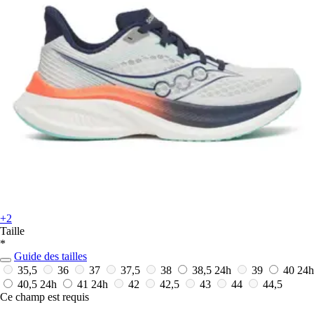
+2
Taille
*
Guide des tailles
35,5
36
37
37,5
38
38,5
24h
39
40
24h
40,5
24h
41
24h
42
42,5
43
44
44,5
Ce champ est requis