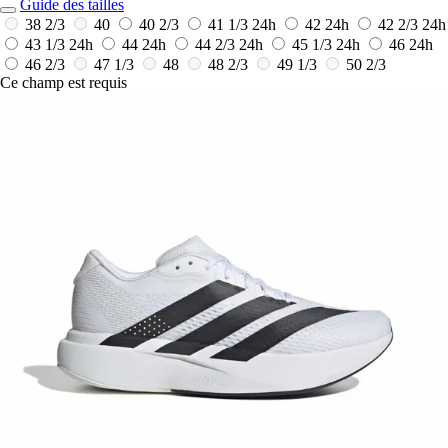
Guide des tailles
38 2/3
40
40 2/3
41 1/3
24h
42
24h
42 2/3
24h
43 1/3
24h
44
24h
44 2/3
24h
45 1/3
24h
46
24h
46 2/3
47 1/3
48
48 2/3
49 1/3
50 2/3
Ce champ est requis